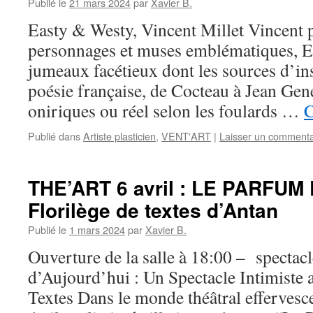
Publié le
21 mars 2024
par
Xavier B.
Easty & Westy, Vincent Millet Vincent p
personnages et muses emblématiques, Ea
jumeaux facétieux dont les sources d’ins
poésie française, de Cocteau à Jean Gene
oniriques ou réel selon les foulards …
C
Publié dans
Artiste plasticien
,
VENT'ART
|
Laisser un commenta
THE’ART 6 avril : LE PARFU
Florilège de textes d’Antan
Publié le
1 mars 2024
par
Xavier B.
Ouverture de la salle à 18:00 – spectac
d’Aujourd’hui : Un Spectacle Intimiste
Textes Dans le monde théâtral effervesce