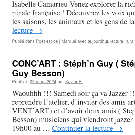
Isabelle Camarieu Venez explorer la ric
rurale française ! Découvrez les voix qui
les saisons, les animaux et les gens de 
lecture
→
Publié dans
Poèt est-ce
|
Marqué avec
aujourdhui
,
lecture
,
rural
CONC’ART : Stéph’n Guy ( St
Guy Besson)
Publié le
29 mars 2024
par
Xavier B.
Waouhhh !!! Samedi soir ça va Jazzer !
reprendre l’atelier, d’inviter des amis art
VENT’ART) et d’avoir deux amis ( St
Besson) musiciens qui viendront jazzer 
19h00 au …
Continuer la lecture
→