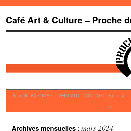
Café Art & Culture – Proche d
Aller
Accueil
EXPOS’ART
VENT’ART
CONC’ART
Poèt est-
au
ce
contenu
mars 2024
Archives mensuelles :