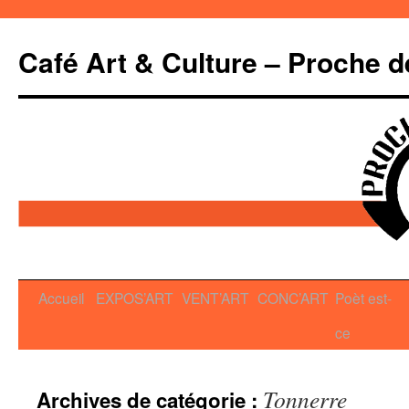
Café Art & Culture – Proche d
Aller
Accueil
EXPOS’ART
VENT’ART
CONC’ART
Poèt est-
au
ce
contenu
Tonnerre
Archives de catégorie :