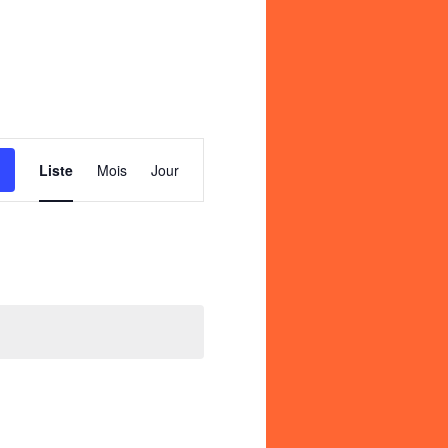
Navigation
de
Liste
Mois
Jour
vues
Évènement