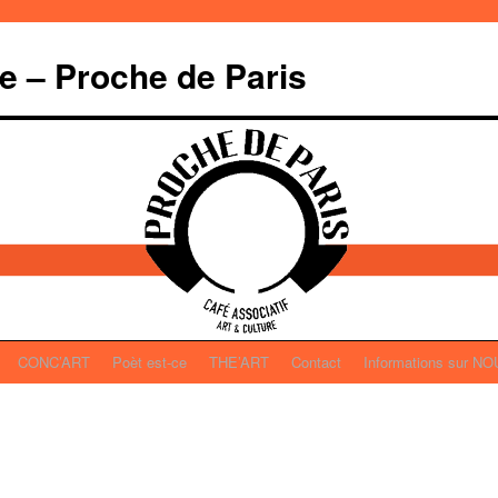
re – Proche de Paris
CONC’ART
Poèt est-ce
THE’ART
Contact
Informations sur N