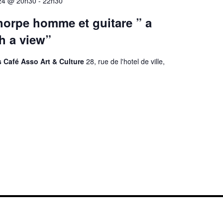
24 @ 20h30
-
22h30
horpe homme et guitare ” a
h a view”
s Café Asso Art & Culture
28, rue de l'hotel de ville,