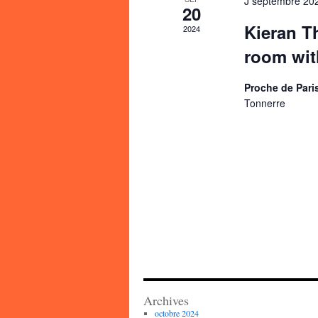
J septembre 20
20
Kieran T
2024
room wit
Proche de Pari
Tonnerre
Archives
octobre 2024