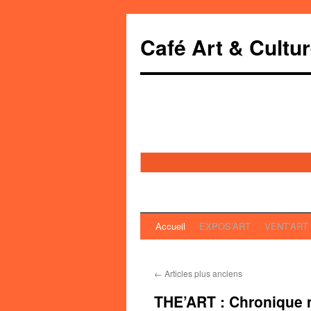
Café Art & Cultu
Accueil
EXPOS’ART
VENT’ART
Aller
au
←
Articles plus anciens
contenu
THE’ART : Chronique 