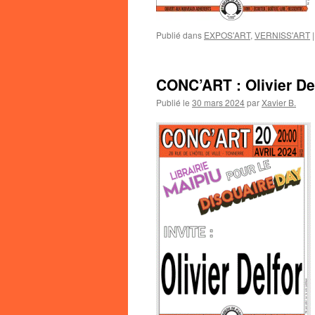
Publié dans
EXPOS'ART
,
VERNISS'ART
|
CONC’ART : Olivier Del
Publié le
30 mars 2024
par
Xavier B.