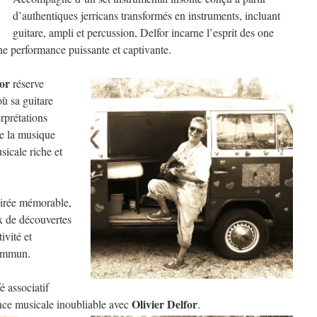
d’authentiques jerricans transformés en instruments, incluant
guitare, ampli et percussion, Delfor incarne l’esprit des one
e performance puissante et captivante.
for
réserve
ù sa guitare
rprétations
de la musique
sicale riche et
oirée mémorable,
x de découvertes
ivité et
commun.
 associatif
Olivier Delfor
nce musicale inoubliable avec
.