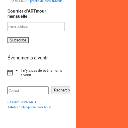
Le flux RSS :
proche-de-paris.fr/feed/
Courrier d’ARTmour
mensuelle
Email
Address
Subscribe
Évènements à venir
Il n’y a pas de évènements
à venir.
Rechercher
- Xavier BERNARD
Artiste Contemporain bois brulé