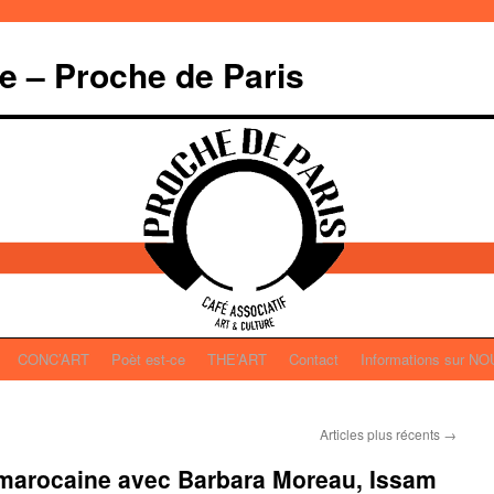
re – Proche de Paris
CONC’ART
Poèt est-ce
THE’ART
Contact
Informations sur N
Articles plus récents
→
marocaine avec Barbara Moreau, Issam